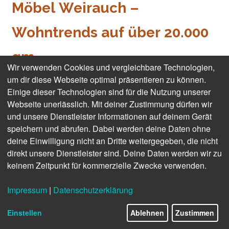
Möbel Weirauch –
Wohntrends auf über 20.000
qm
Wir verwenden Cookies und vergleichbare Technologien,
um dir diese Webseite optimal präsentieren zu können.
Wir laden Sie ein – kommen Sie mit auf eine Reise
Einige dieser Technologien sind für die Nutzung unserer
durch unser Möbel- & Küchensortiment. Wir haben
Webseite unerlässlich. Mit deiner Zustimmung dürfen wir
weit über 50 Marken im Programm und sicher auch Ihr
und unsere Dienstleister Informationen auf deinem Gerät
neues Lieblingsmöbelstück!
speichern und abrufen. Dabei werden deine Daten ohne
deine Einwilligung nicht an Dritte weitergegeben, die nicht
Zur Küchenwelt
direkt unsere Dienstleister sind. Deine Daten werden wir zu
Zur Wohnwelt
keinem Zeitpunkt für kommerzielle Zwecke verwenden.
Rundgang durch unsere Küchenwelt
Impressum
|
Datenschutzerklärung
Aktuelle Angebote
Einstellen
Ablehnen
Zustimmen